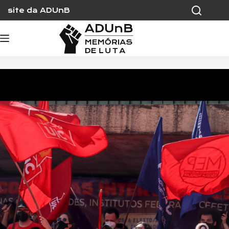
Skip
site da ADUnB
to
content