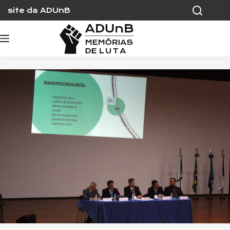
Skip
site da ADUnB
to
content