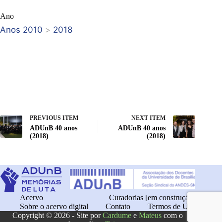
Ano
Anos 2010
>
2018
PREVIOUS ITEM
NEXT ITEM
ADUnB 40 anos
ADUnB 40 anos
(2018)
(2018)
Acervo
Curadorias [em construção]
Sobre o acervo digital
Contato
Termos de Uso
Copyright © 2026 - Site por
Cardume
e
Mateus
com o