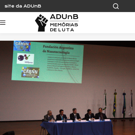
Skip
site da ADUnB
to
content