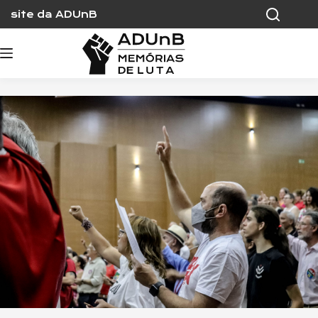
Skip
site da ADUnB
to
content