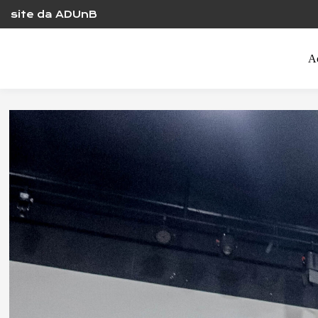
Skip
site da ADUnB
to
content
A