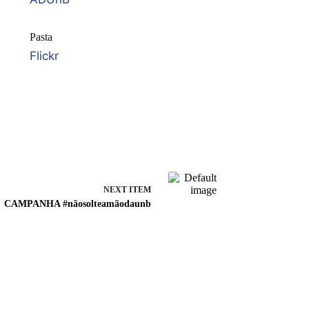
Pasta
Flickr
NEXT ITEM
CAMPANHA #nãosolteamãodaunb