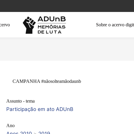
cervo
Sobre o acervo digit
CAMPANHA #nãosolteamãodaunb
Assunto - tema
Participação em ato ADUnB
Ano
Anos 2010
>
2019