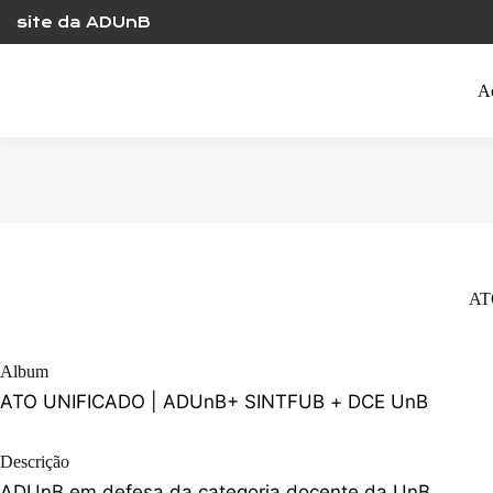
Skip
site da ADUnB
to
content
A
AT
Album
ATO UNIFICADO | ADUnB+ SINTFUB + DCE UnB
Descrição
ADUnB em defesa da categoria docente da UnB