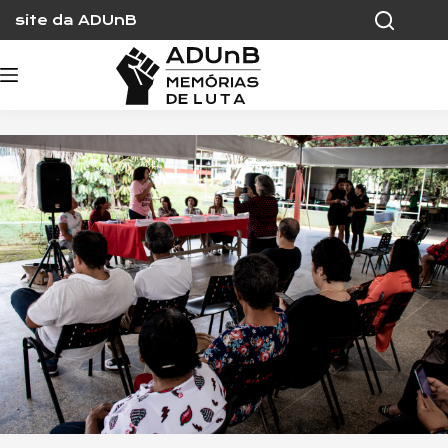
Skip
site da ADUnB
to
content