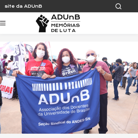
Skip
site da ADUnB
to
content