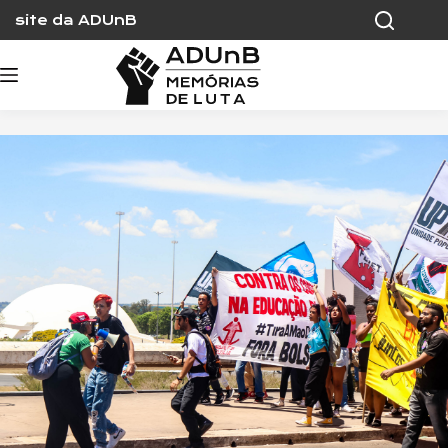
Skip
site da ADUnB
to
content