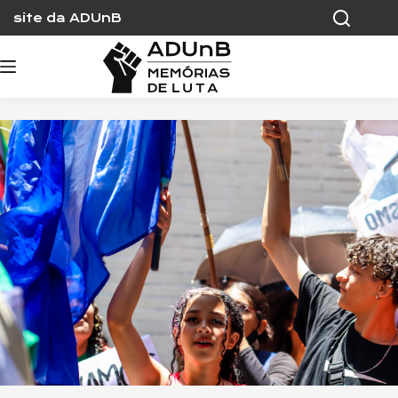
Skip
site da ADUnB
to
content