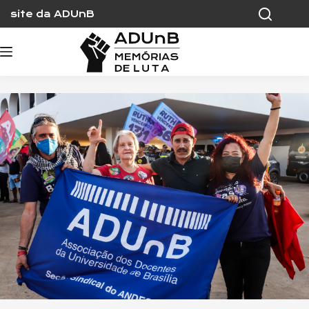
Skip
site da ADUnB
to
content