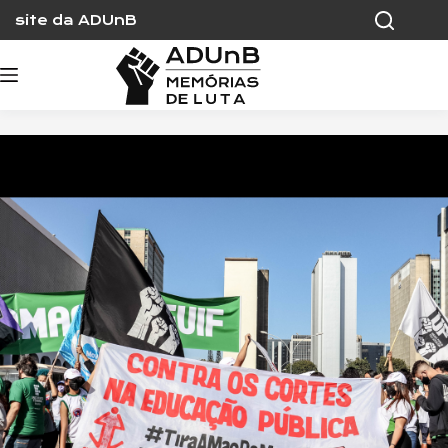
Skip
site da ADUnB
to
content