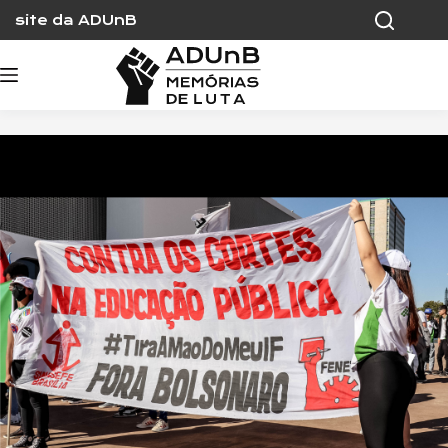
Skip
site da ADUnB
to
content