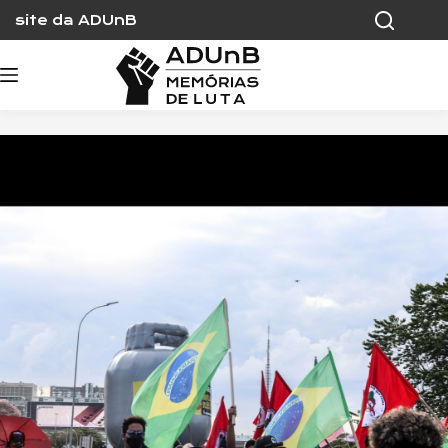
Skip
site da ADUnB
to
content