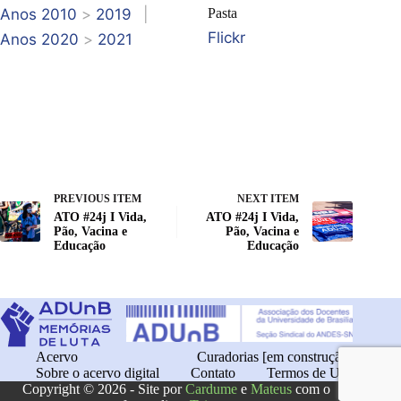
Anos 2010
>
2019
|
Pasta
Flickr
Anos 2020
>
2021
PREVIOUS ITEM
NEXT ITEM
ATO #24j I Vida,
ATO #24j I Vida,
Pão, Vacina e
Pão, Vacina e
Educação
Educação
Acervo
Curadorias [em construção]
Sobre o acervo digital
Contato
Termos de Uso
Copyright © 2026 - Site por
Cardume
e
Mateus
com o