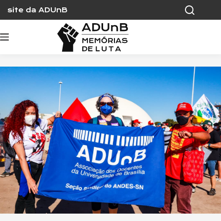
Skip
site da ADUnB
to
content