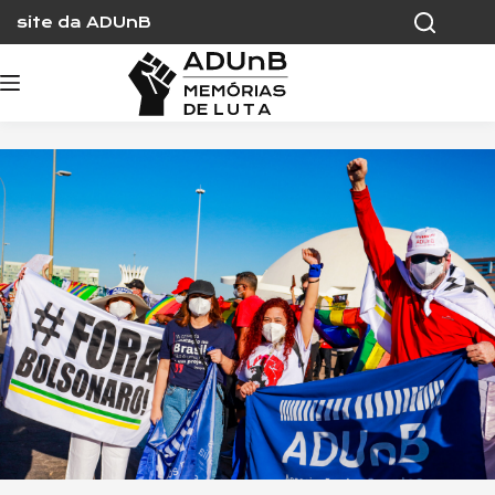
Skip
site da ADUnB
to
content