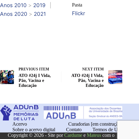
Anos 2010
>
2019
|
Pasta
Flickr
Anos 2020
>
2021
PREVIOUS ITEM
NEXT ITEM
ATO #24j I Vida,
ATO #24j I Vida,
Pão, Vacina e
Pão, Vacina e
Educação
Educação
Acervo
Curadorias [em construção]
Sobre o acervo digital
Contato
Termos de Uso
Copyright © 2026 - Site por
Cardume
e
Mateus
com o