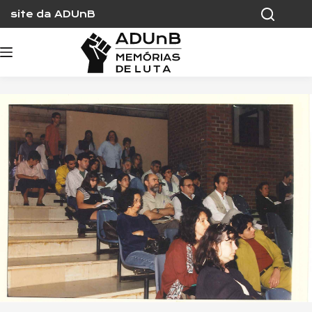
Skip
site da ADUnB
to
content