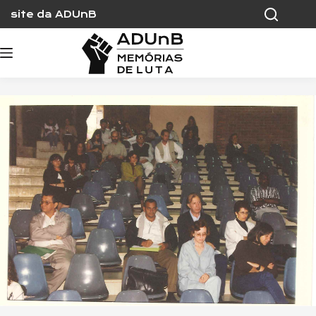
Skip
site da ADUnB
to
content