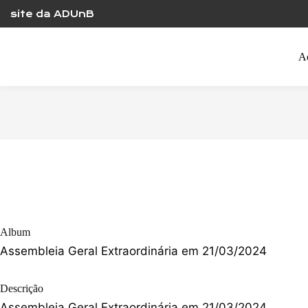
Skip
site da ADUnB
to
content
A
Album
Assembleia Geral Extraordinária em 21/03/2024
Descrição
Assembleia Geral Extraordinária em 21/03/2024