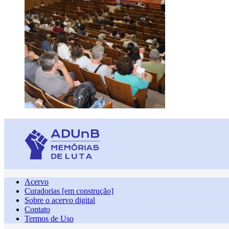
Acervo
Curadorias [em construção]
Sobre o acervo digital
Contato
Termos de Uso