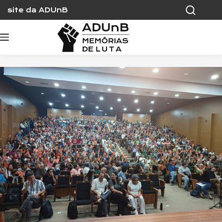
Skip
site da ADUnB
to
content