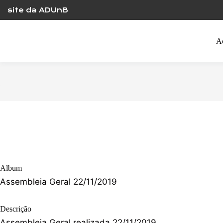
Skip
site da ADUnB
to
content
A
Album
Assembleia Geral 22/11/2019
Descrição
Assembleia Geral realizada 22/11/2019