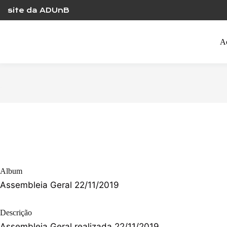
Skip
site da ADUnB
to
content
A
Album
Assembleia Geral 22/11/2019
Descrição
Assembleia Geral realizada 22/11/2019