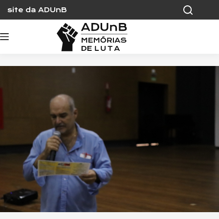
Skip
site da ADUnB
to
content