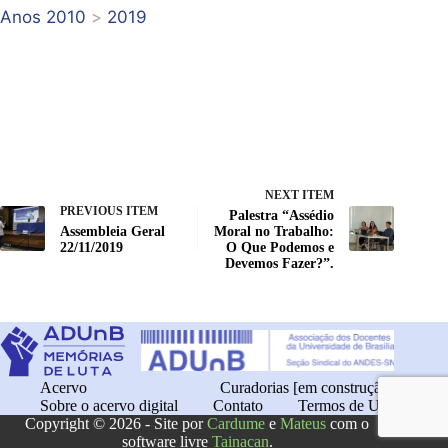
Anos 2010
>
2019
NEXT ITEM
PREVIOUS ITEM
Palestra “Assédio
Assembleia Geral
Moral no Trabalho:
22/11/2019
O Que Podemos e
Devemos Fazer?”.
Acervo
Curadorias [em construção]
Sobre o acervo digital
Contato
Termos de Uso
Copyright © 2026 - Site por
Cardume
e
Mateus
com o
software livre
Tainacan
.