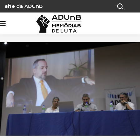
Skip
site da ADUnB
to
content