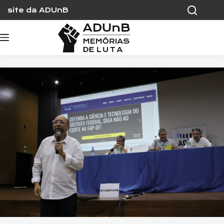
Skip
site da ADUnB
to
content