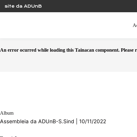
Skip
site da ADUnB
to
content
A
An error ocurred while loading this Tainacan component. Plea
Album
Assembleia da ADUnB-S.Sind | 10/11/2022