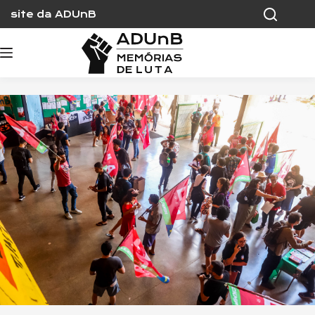
Skip
site da ADUnB
to
content