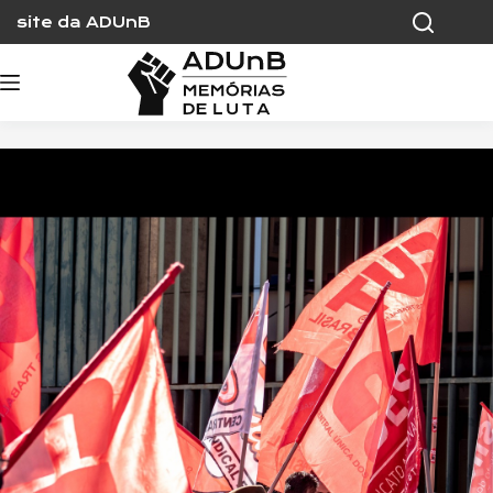
Skip
site da ADUnB
to
content