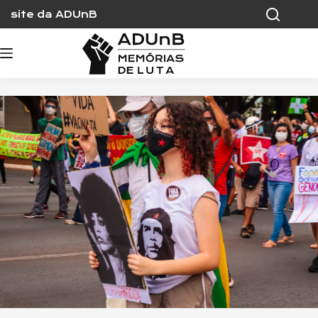
Skip
site da ADUnB
to
content