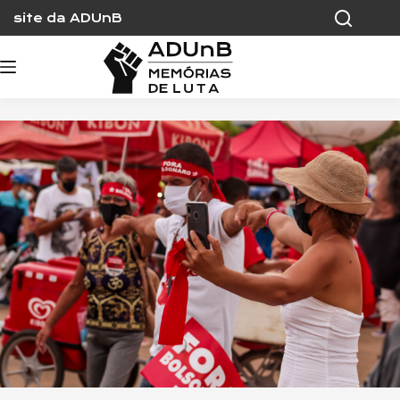
Skip
site da ADUnB
to
content