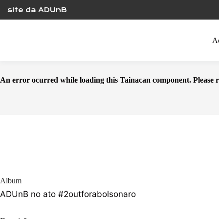
Skip
site da ADUnB
to
content
A
An error ocurred while loading this Tainacan component. Plea
Album
ADUnB no ato #2outforabolsonaro