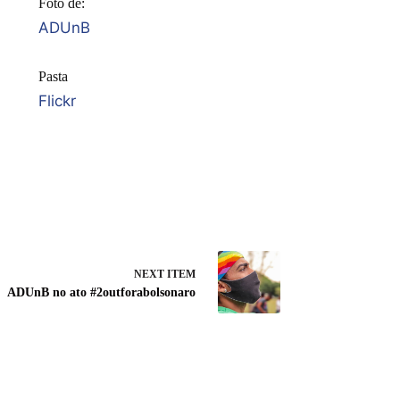
Foto de:
ADUnB
Pasta
Flickr
NEXT ITEM
ADUnB no ato #2outforabolsonaro