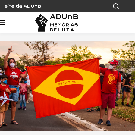
Skip
site da ADUnB
to
content