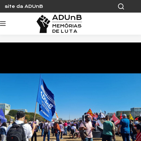
Skip
site da ADUnB
to
content