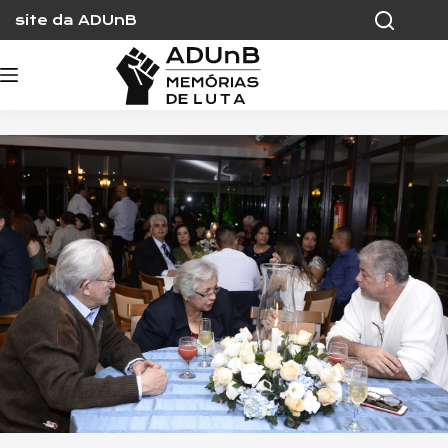
Skip
site da ADUnB
to
content