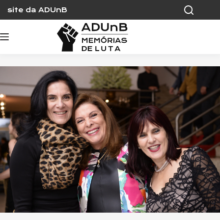
Skip
site da ADUnB
to
content