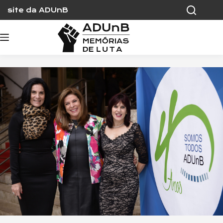
Skip
site da ADUnB
to
content