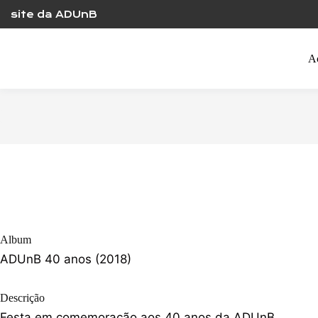
Skip
site da ADUnB
to
content
A
Album
ADUnB 40 anos (2018)
Descrição
Festa em comemoração aos 40 anos da ADUnB,