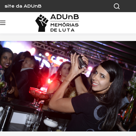
Skip
site da ADUnB
to
content