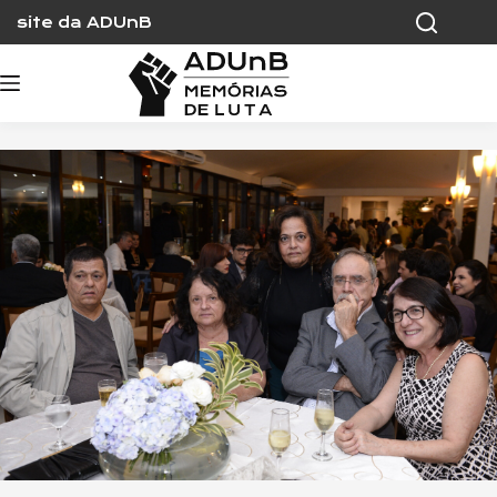
Skip
site da ADUnB
to
content