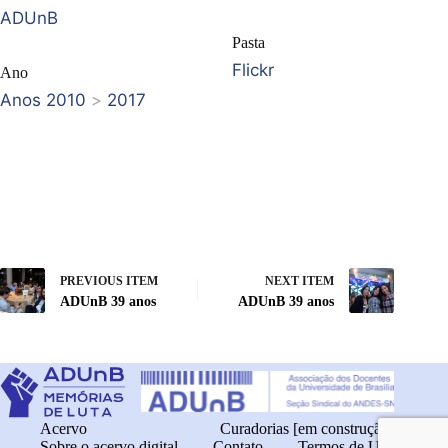
ADUnB
Pasta
Flickr
Ano
Anos 2010
>
2017
PREVIOUS ITEM
NEXT ITEM
ADUnB 39 anos
ADUnB 39 anos
Acervo
Curadorias [em construção]
Sobre o acervo digital
Contato
Termos de Uso