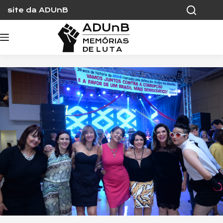
Skip
site da ADUnB
to
content