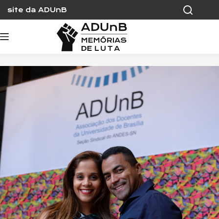
Skip
site da ADUnB
to
content