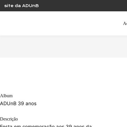
Skip
site da ADUnB
to
content
A
Album
ADUnB 39 anos
Descrição
Festa em comemoração aos 39 anos da