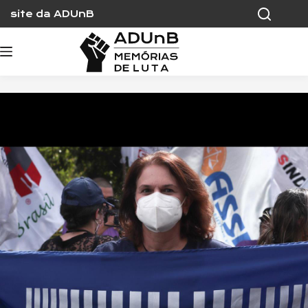
Skip
site da ADUnB
to
content