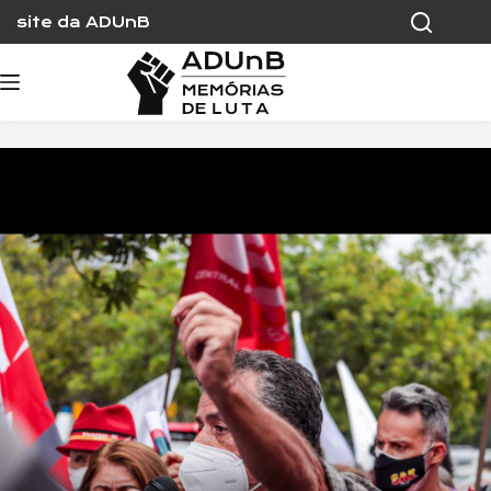
Skip
site da ADUnB
to
content