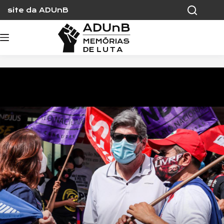
Skip
site da ADUnB
to
content