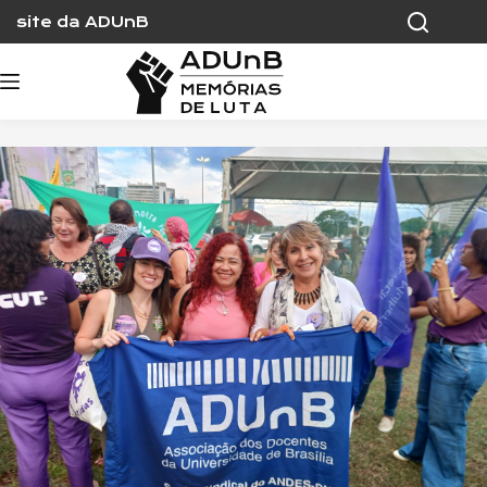
Skip
site da ADUnB
to
content