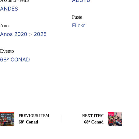
ADUnB
Assunto - tema
ANDES
Pasta
Flickr
Ano
Anos 2020
>
2025
Evento
68º CONAD
PREVIOUS ITEM
NEXT ITEM
68º Conad
68º Conad