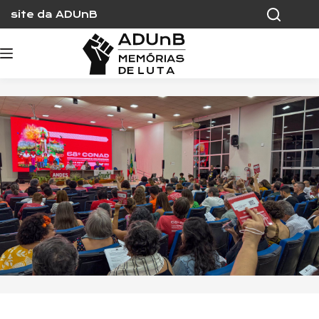
Skip
site da ADUnB
to
content