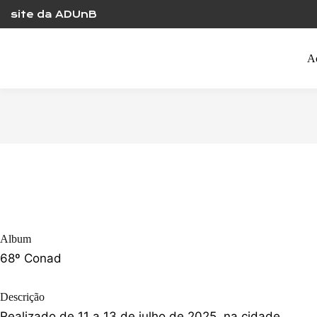
Skip
site da ADUnB
to
content
A
Album
68º Conad
Descrição
Realizado de 11 a 13 de julho de 2025, na cidade