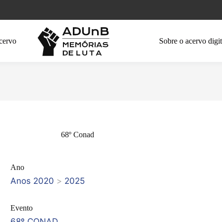
cervo
Sobre o acervo digit
68º Conad
Ano
Anos 2020
>
2025
Evento
68º CONAD